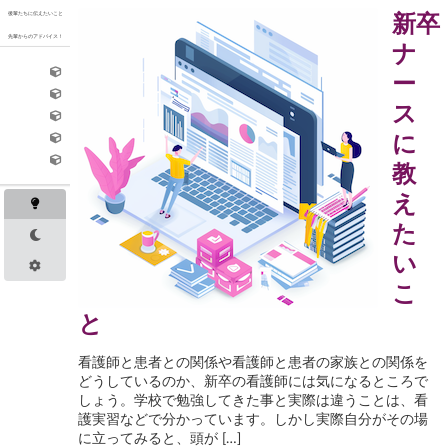
Skip
新卒
後輩たちに伝えたいこと
to
先輩からのアドバイス！
content
ナ
ー
ス
に
教
え
た
い
こ
と
看護師と患者との関係や看護師と患者の家族との関係を
どうしているのか、新卒の看護師には気になるところで
しょう。学校で勉強してきた事と実際は違うことは、看
護実習などで分かっています。しかし実際自分がその場
に立ってみると、頭が […]